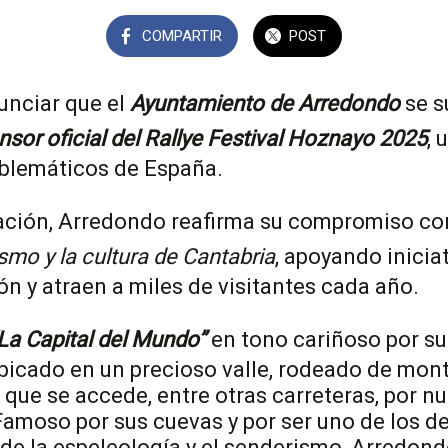
COMPARTIR
POST
nciar que el
Ayuntamiento de Arredondo
se 
sor oficial del Rallye Festival Hoznayo 2025
, 
blemáticos de España.
ación, Arredondo reafirma su compromiso co
ismo y la cultura de Cantabria
, apoyando inicia
ón y atraen a miles de visitantes cada año.
La Capital del Mundo”
en tono cariñoso por su
bicado en un precioso valle, rodeado de mont
 que se accede, entre otras carreteras, por nu
Famoso por sus cuevas y por ser uno de los d
de la espeleología y el senderismo, Arredond