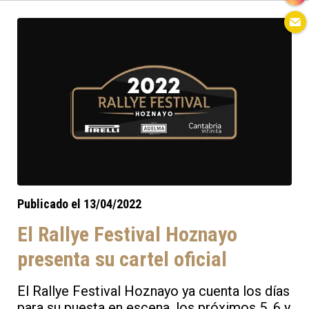
prolongue en próximas ediciones y se
afiance el compromiso del Gobierno con la
prueba más importante de automovilismo de
nuestra región.
Publicado el 13/04/2022
El Rallye Festival Hoznayo
presenta su cartel oficial
El Rallye Festival Hoznayo ya cuenta los días
para su puesta en escena, los próximos 5, 6 y