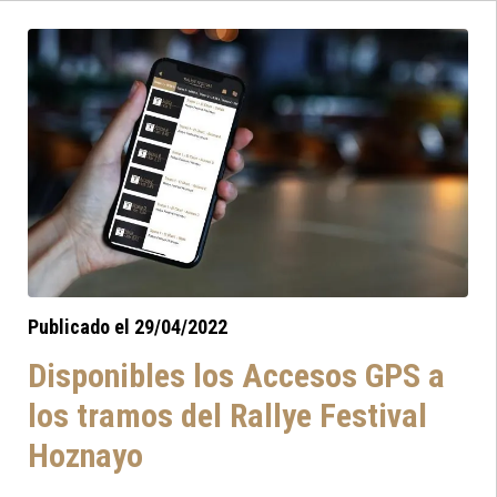
a los mandos de un Toyota Celica GT-4
ST165 ex oficial, copilotado por su amigo y
también piloto Juho Haninen.
Publicado el 29/04/2022
Disponibles los Accesos GPS a
los tramos del Rallye Festival
Hoznayo