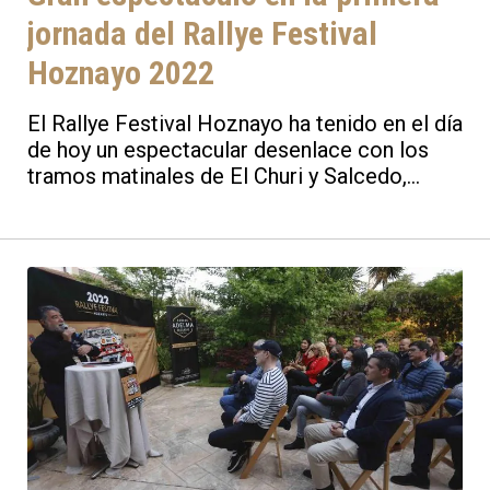
jornada del Rallye Festival
Hoznayo 2022
El Rallye Festival Hoznayo ha tenido en el día
de hoy un espectacular desenlace con los
tramos matinales de El Churi y Salcedo,
previos a la visita por parte de los
participantes a la Avenida España de
Torrelavega. Los pilotos y sus máquinas han
disfrutado de un momento cargado de
visitas, con la presencia de Miguel Angel
Revilla, presidente de Cantabria, así como
diferentes consejeros y alcaldes de
ayuntamientos colaboradores con la prueba.