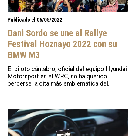
Publicado el 06/05/2022
Dani Sordo se une al Rallye
Festival Hoznayo 2022 con su
BMW M3
El piloto cántabro, oficial del equipo Hyundai
Motorsport en el WRC, no ha querido
perderse la cita más emblemática del
automovilismo, y se une a Jari-Matti Latvala
para disfrutar del ambiente por las carreteras
que recorren Cantabria.