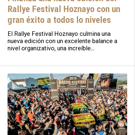
Rallye Festival Hoznayo con un
gran éxito a todos lo niveles
El Rallye Festival Hoznayo culmina una
nueva edición con un excelente balance a
nivel organizativo, una increíble
participación, y sobre todo una enorme
afluencia de espectadores, que se han dado
cita por cada uno de los puntos por lo que ha
discurrido el evento de referencia
automovilístico de Cantabria.