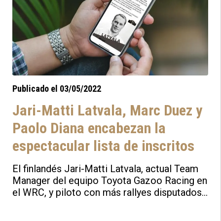
espectacular inscripción, con más de 120
vehículos en liza.
Publicado el 03/05/2022
Jari-Matti Latvala, Marc Duez y
Paolo Diana encabezan la
espectacular lista de inscritos
El finlandés Jari-Matti Latvala, actual Team
Manager del equipo Toyota Gazoo Racing en
el WRC, y piloto con más rallyes disputados
de la historia del Mundial de Rallys, estará
presente en el Rallye Festival Hoznayo 2022