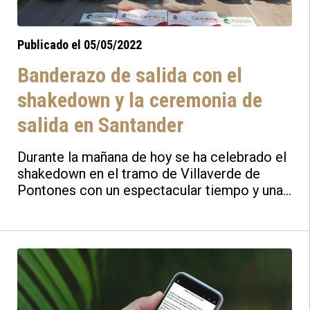
Publicado el 05/05/2022
Banderazo de salida con el
shakedown y la ceremonia de
salida en Santander
Durante la mañana de hoy se ha celebrado el
shakedown en el tramo de Villaverde de
Pontones con un espectacular tiempo y una
gran afluencia de público. En él, los pilotos
han tenido la oportunidad de tener la primera
toma de contacto con el asfalto cántabro.
Hay que destacar la rotura de motor del
piloto italiano Paolo Diana, que hace muy
difícil su continuación en el rally, pero que a
buen seguro se contrarrestará con la