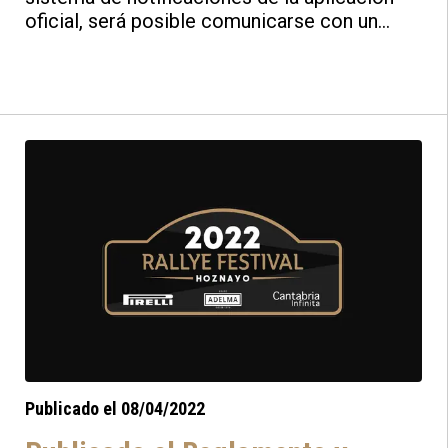
oficial, será posible comunicarse con un
grupo concreto de aficionados para
notificarles un aviso detectado en la zona
donde están ubicados. Esto permite
controlar y dar información a los aficionados
sin la necesidad de desplazarse un vehículo
de la organización al punto concreto donde
estos estén ubicados.
Publicado el 08/04/2022