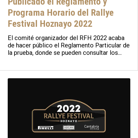
Publicado el Reglamento y
Programa Horario del Rallye
Festival Hoznayo 2022
El comité organizador del RFH 2022 acaba
de hacer público el Reglamento Particular de
la prueba, donde se pueden consultar los
principales puntos de interés para los
participantes y aficionados, con información
de vehículos, desarrollo de la prueba, parque
de asistencia e inscripciones.